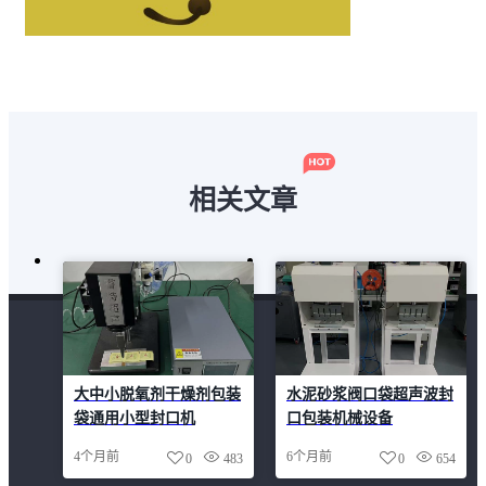
相关文章
大中小脱氧剂干燥剂包装
水泥砂浆阀口袋超声波封
袋通用小型封口机
口包装机械设备
4个月前
6个月前
0
483
0
654