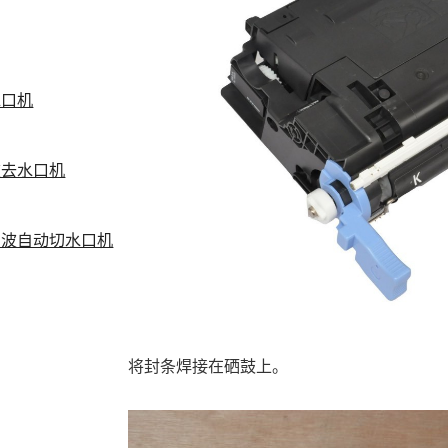
水口机
波去水口机
声波自动切水口机
将封条焊接在硒鼓上。