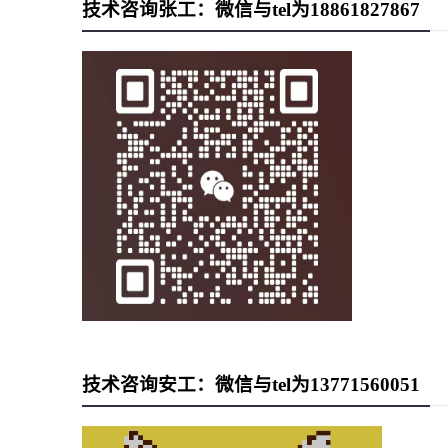
技术咨询张工：微信与tel为18861827867
技术咨询安工：微信与tel为13771560051