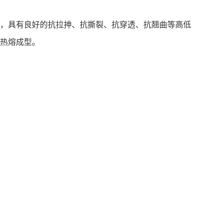
膜，具有良好的抗拉抻、抗撕裂、抗穿透、抗翘曲等高低
接热熔成型。