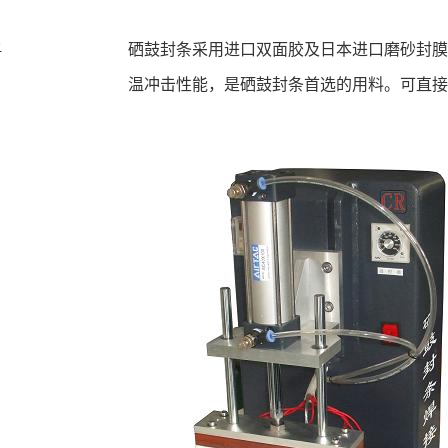
书
硒鼓封条采用进口双面胶及日本进口磨砂封
温冲击性能，是硒鼓封条首选的用料。可直