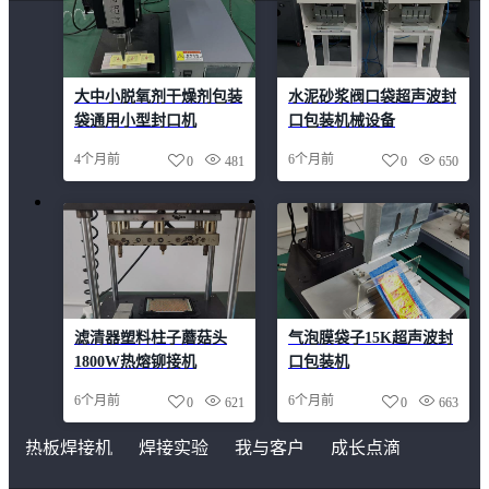
大中小脱氧剂干燥剂包装
水泥砂浆阀口袋超声波封
袋通用小型封口机
口包装机械设备
4个月前
6个月前
0
481
0
650
滤清器塑料柱子蘑菇头
气泡膜袋子15K超声波封
1800W热熔铆接机
口包装机
6个月前
6个月前
0
621
0
663
热板焊接机
焊接实验
我与客户
成长点滴