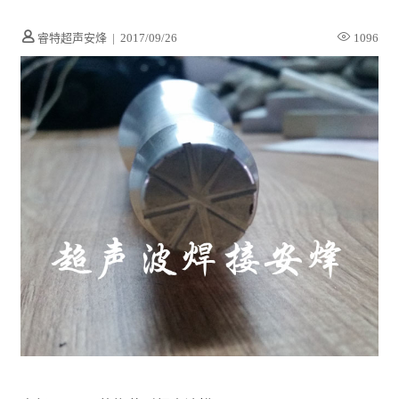
睿特超声安烽
|
2017/09/26
1096