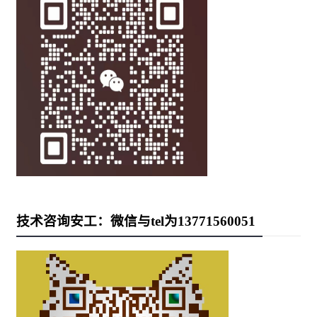
技术咨询安工：微信与tel为13771560051