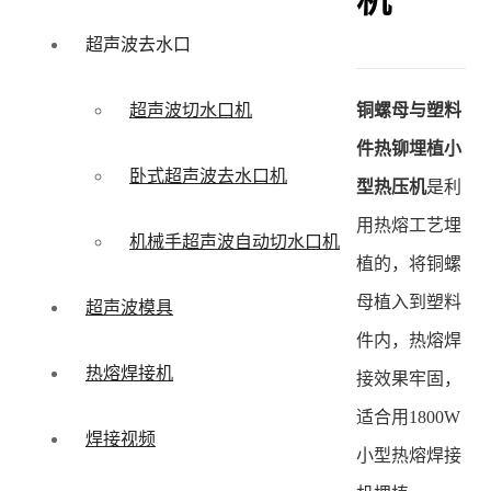
机
超声波去水口
铜螺母与塑料
超声波切水口机
件热铆埋植小
卧式超声波去水口机
型热压机
是利
用热熔工艺埋
机械手超声波自动切水口机
植的，将铜螺
母植入到塑料
超声波模具
件内，热熔焊
热熔焊接机
接效果牢固，
适合用1800W
焊接视频
小型热熔焊接