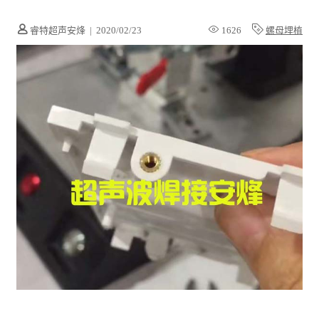
睿特超声安烽
|
2020/02/23
1626
螺母埋植