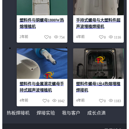
塑料件与铜螺母1800W热
手持式螺母与大塑料件超
熔埋植机
声波埋植焊接机
2年前
4年前
0
754
0
1116
塑料件与金属滚花螺母手
塑料件螺母1出4热熔埋植
持式超声波埋植机
焊接机
4年前
4年前
0
1042
0
1183
热板焊接机
焊接实验
我与客户
成长点滴