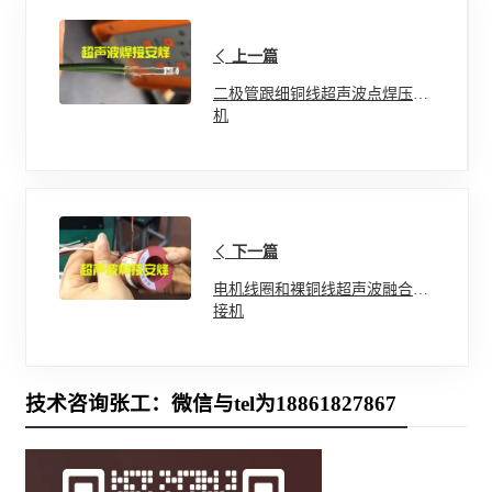
上一篇
二极管跟细铜线超声波点焊压接
机
下一篇
电机线圈和裸铜线超声波融合焊
接机
技术咨询张工：微信与tel为18861827867