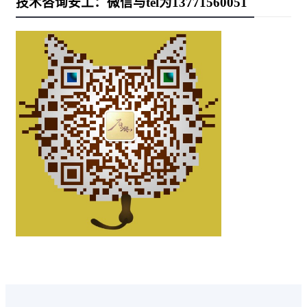
技术咨询安工：微信与tel为13771560051