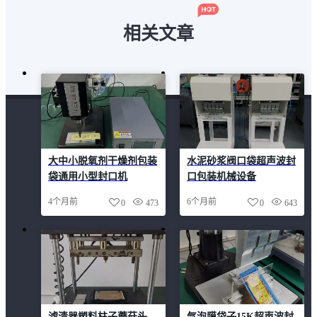
相关文章
大中小脱氧剂干燥剂包装
水泥砂浆阀口袋超声波封
袋通用小型封口机
口包装机械设备
4个月前
6个月前
0
473
0
643
滤清器塑料柱子蘑菇头
气泡膜袋子15K超声波封