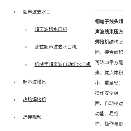
超声波去水口
铜端子线头超
超声波切水口机
声波线束压方
焊接机
结构坚
卧式超声波去水口机
固，接合面积
可达40平方毫
机械手超声波自动切水口机
米。优点体积
超声波模具
小，重量轻；
操作安全稳
热熔焊接机
固、自动校对
功能、易维
焊接视频
护、操作与更