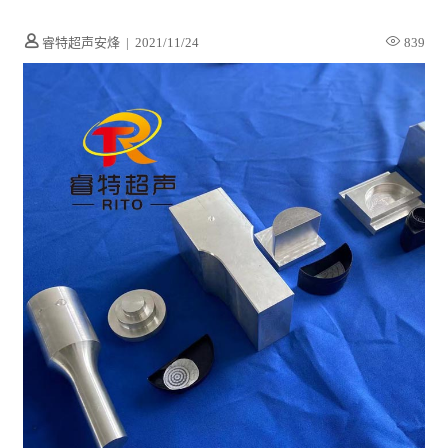
睿特超声安烽
|
2021/11/24
839