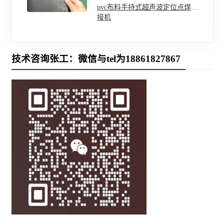
pvc布料手持式超声波定位点焊压
接机
技术咨询张工：微信与tel为18861827867