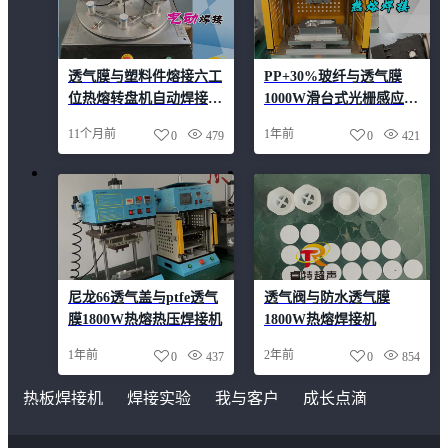
透气膜与塑料件熔接六工
PP+30%玻纤与透气膜
位热熔转盘机自动焊接设
1000W滑台式光栅感应热
备
熔焊接机
11个月前
1年前
0
479
0
421
尼龙66透气盖与ptfe透气
透气阀与防水透气膜
膜1800W热熔热压焊接机
1800W热熔焊接机
1年前
2年前
0
437
0
854
热板焊接机
焊接实验
我与客户
成长点滴