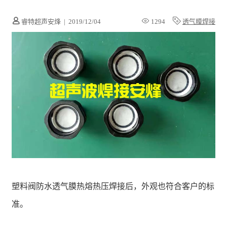
睿特超声安烽
|
2019/12/04
1294
透气膜焊接
塑料阀防水透气膜热熔热压焊接后，外观也符合客户的标
准。