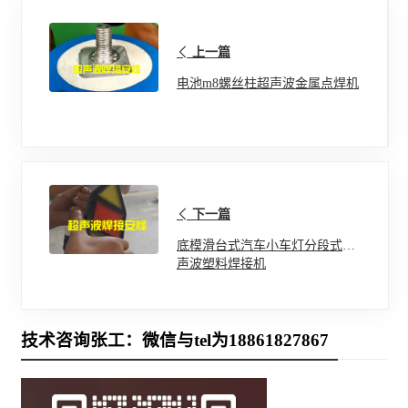
上一篇
电池m8螺丝柱超声波金属点焊机
下一篇
底模滑台式汽车小车灯分段式超
声波塑料焊接机
技术咨询张工：微信与tel为18861827867