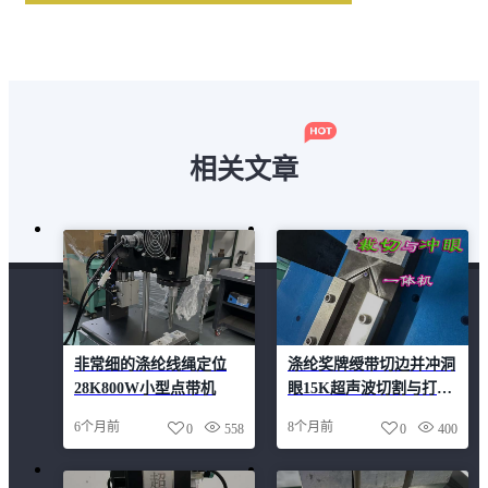
相关文章
非常细的涤纶线绳定位
涤纶奖牌绶带切边并冲洞
28K800W小型点带机
眼15K超声波切割与打孔
一体机
6个月前
8个月前
0
558
0
400