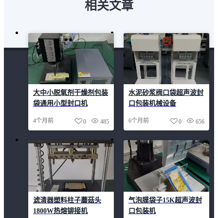
相关文章
大中小脱氧剂干燥剂包装
水泥砂浆阀口袋超声波封
袋通用小型封口机
口包装机械设备
4个月前
6个月前
0
485
0
656
滤清器塑料柱子蘑菇头
气泡膜袋子15K超声波封
1800W热熔铆接机
口包装机