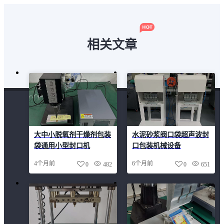
相关文章
大中小脱氧剂干燥剂包装
水泥砂浆阀口袋超声波封
袋通用小型封口机
口包装机械设备
4个月前
6个月前
0
482
0
651