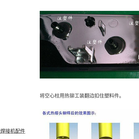
将空心柱用热铆工装翻边扣住塑料件。
料焊接机配件