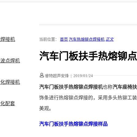
料焊接机
当前位置：
首页
汽车热熔铆点焊接机
正文
汽车门板扶手热熔铆
声波点焊机
睿特超声安烽
|
2019/01/24
动化焊接机
汽车门板扶手热熔铆点焊接机
也称
汽车座椅
饰条进行热熔铆点焊接的，采用多头热铆工
动化配套
美观。
汽车门板扶手热熔铆点焊接样品