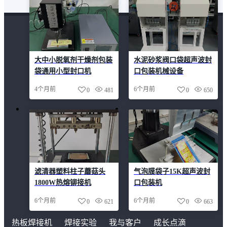
大中小脱氧剂干燥剂包装
水泥砂浆阀口袋超声波封
袋通用小型封口机
口包装机械设备
4个月前
6个月前
0
481
0
650
滤清器塑料柱子蘑菇头
气泡膜袋子15K超声波封
1800W热熔铆接机
口包装机
6个月前
6个月前
0
621
0
663
热板焊接机
焊接实验
我与客户
成长点滴