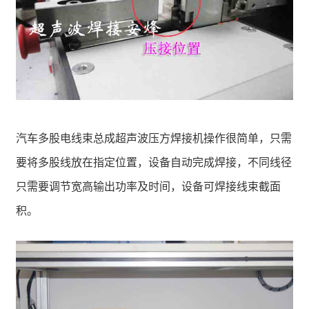
汽车多股电线束总成超声波压方焊接机操作很简单，只需
要将多股线放在指定位置，设备自动完成焊接，不同线径
只需要调节宽高输出功率及时间，设备可焊接线束截面
积。