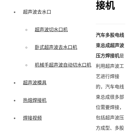
接机
超声波去水口
超声波切水口机
汽车多股电线
束总成超声波
卧式超声波去水口机
压方焊接机
是
机械手超声波自动切水口机
利用超声波工
艺进行焊接
超声波模具
的，汽车电线
束总成很多部
热熔焊接机
位需要焊接，
包括超声波压
焊接视频
方成型、多股