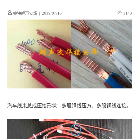
睿特超声安烽
|
2019/07/16
1140
汽车线束总成压接形状：多股铜线压方、多股铜线连接。