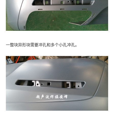
一整块异形块需要冲孔和多个小孔冲孔。