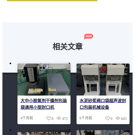
相关文章
大中小脱氧剂干燥剂包装
水泥砂浆阀口袋超声波封
袋通用小型封口机
口包装机械设备
4个月前
6个月前
0
473
0
643