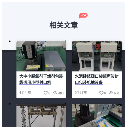
相关文章
大中小脱氧剂干燥剂包装
水泥砂浆阀口袋超声波封
袋通用小型封口机
口包装机械设备
4个月前
6个月前
0
488
0
660