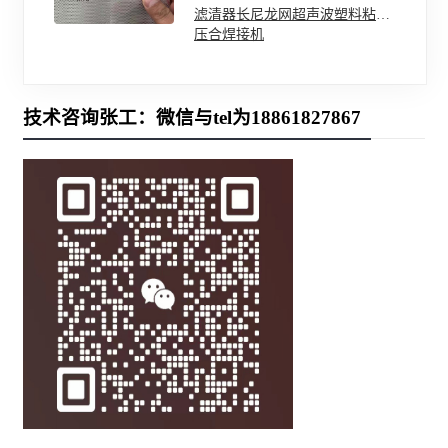
滤清器长尼龙网超声波塑料粘合
压合焊接机
技术咨询张工：微信与tel为18861827867