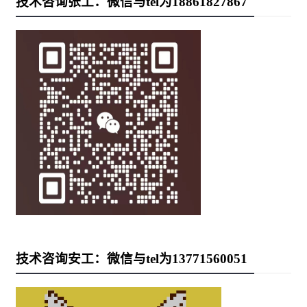
技术咨询张工：微信与tel为18861827867
技术咨询安工：微信与tel为13771560051