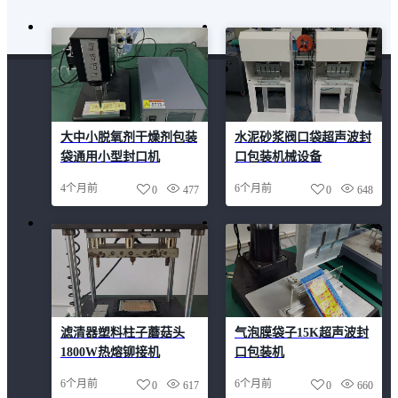
大中小脱氧剂干燥剂包装
水泥砂浆阀口袋超声波封
袋通用小型封口机
口包装机械设备
4个月前
6个月前
0
477
0
648
滤清器塑料柱子蘑菇头
气泡膜袋子15K超声波封
1800W热熔铆接机
口包装机
6个月前
6个月前
0
617
0
660