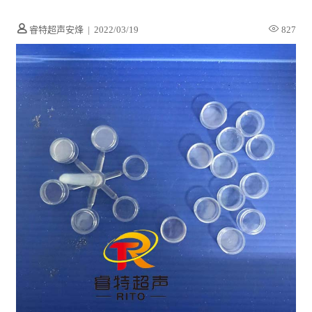
睿特超声安烽
|
2022/03/19
827