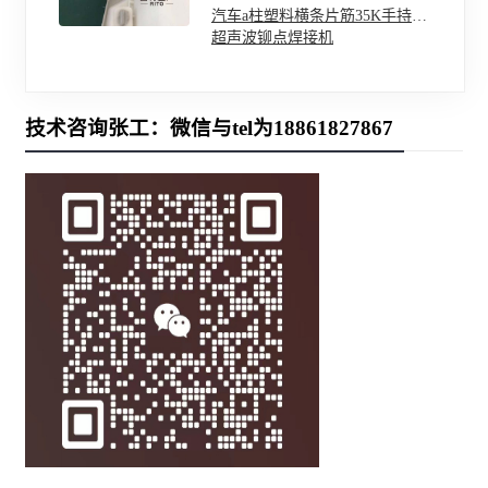
汽车a柱塑料横条片筋35K手持式
超声波铆点焊接机
技术咨询张工：微信与tel为18861827867