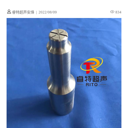
睿特超声安烽
|
2022/08/09
834