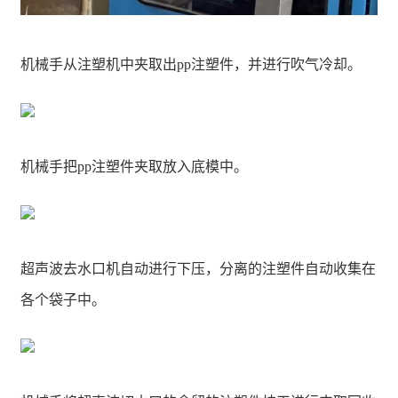
机械手从注塑机中夹取出pp注塑件，并进行吹气冷却。
机械手把pp注塑件夹取放入底模中。
超声波去水口机自动进行下压，分离的注塑件自动收集在
各个袋子中。