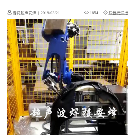
睿特超声安烽
|
2019/03/21
1854
隔音棉焊接