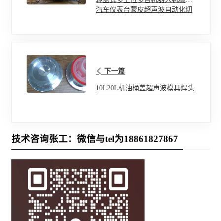
汽车仪表台蒙皮超声波自动化切
割机
下一篇
10L20L机油桶盖超声波模具焊头
技术咨询张工：微信与tel为18861827867