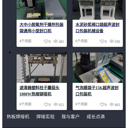
大中小脱氧剂干燥剂包装
水泥砂浆阀口袋超声波封
袋通用小型封口机
口包装机械设备
4个月前
6个月前
0
481
0
650
滤清器塑料柱子蘑菇头
气泡膜袋子15K超声波封
1800W热熔铆接机
口包装机
6个月前
6个月前
0
621
0
663
热板焊接机
焊接实验
我与客户
成长点滴