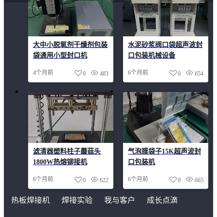
大中小脱氧剂干燥剂包装
水泥砂浆阀口袋超声波封
袋通用小型封口机
口包装机械设备
4个月前
6个月前
0
483
0
654
滤清器塑料柱子蘑菇头
气泡膜袋子15K超声波封
1800W热熔铆接机
口包装机
6个月前
6个月前
0
622
0
665
热板焊接机
焊接实验
我与客户
成长点滴