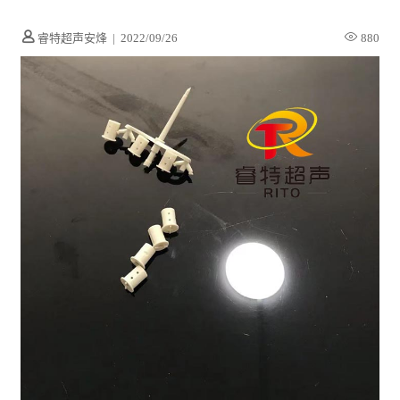
睿特超声安烽
|
2022/09/26
880