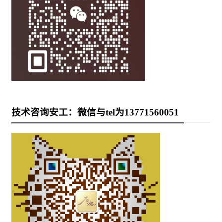
技术咨询安工：微信与tel为13771560051