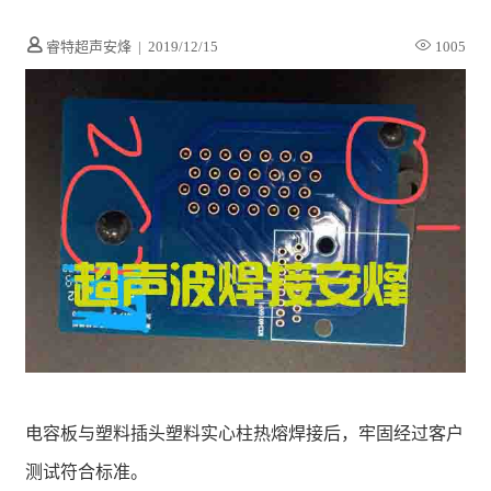
睿特超声安烽
|
2019/12/15
1005
电容板与塑料插头塑料实心柱热熔焊接后，牢固经过客户
测试符合标准。