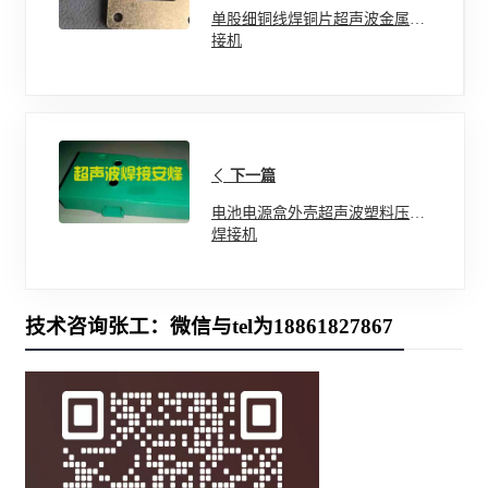
单股细铜线焊铜片超声波金属压
接机
下一篇
电池电源盒外壳超声波塑料压合
焊接机
技术咨询张工：微信与tel为18861827867