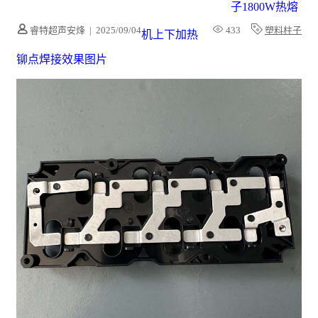
子1800W热熔
睿特超声安烽
|
2025/09/04
433
塑料柱子
机上下加热
铆点焊接效果图片