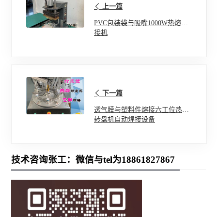
上一篇
PVC包装袋与吸嘴1000W热熔焊
接机
下一篇
透气膜与塑料件熔接六工位热熔
转盘机自动焊接设备
技术咨询张工：微信与tel为18861827867