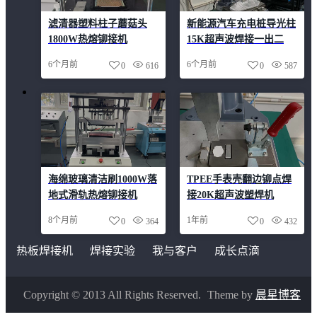
滤清器塑料柱子蘑菇头
新能源汽车充电桩导光柱
1800W热熔铆接机
15K超声波焊接一出二
6个月前
6个月前
0
616
0
587
海绵玻璃清洁刷1000W落
TPEE手表壳翻边铆点焊
地式滑轨热熔铆接机
接20K超声波塑焊机
8个月前
1年前
0
364
0
432
热板焊接机
焊接实验
我与客户
成长点滴
Copyright © 2013 All Rights Reserved.
Theme by
晨星博客