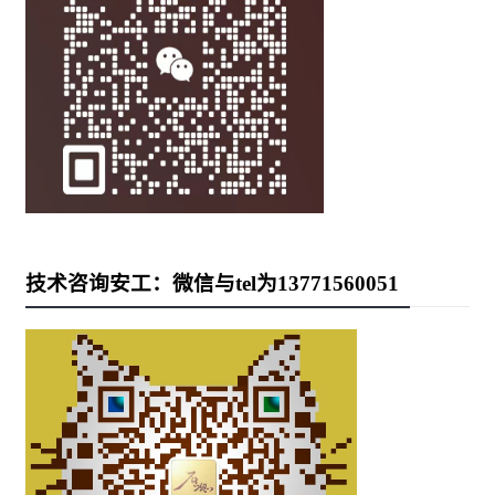
技术咨询安工：微信与tel为13771560051