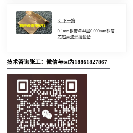
下一篇
0.1mm铜带与44层0.009mm铜箔电
芯超声波焊接设备
技术咨询张工：微信与tel为18861827867