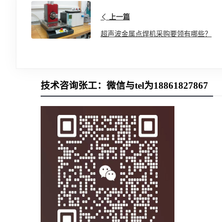
上一篇
超声波金属点焊机采购要领有哪些？
技术咨询张工：微信与tel为18861827867