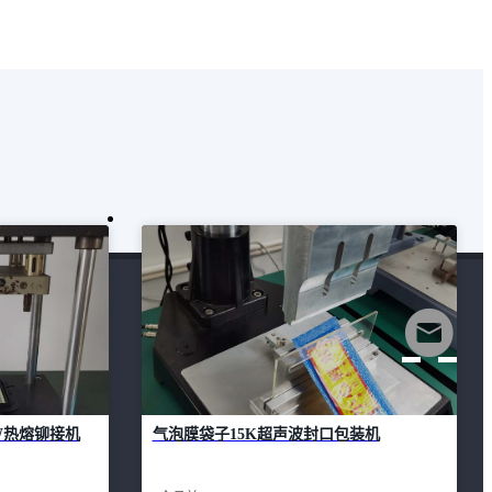
W热熔铆接机
气泡膜袋子15K超声波封口包装机