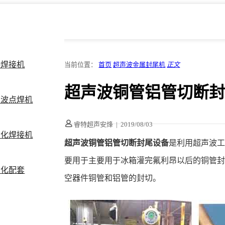
料焊接机
当前位置：
首页
超声波金属封尾机
正文
超声波铜管铝管切断
声波点焊机
睿特超声安烽
|
2019/08/03
动化焊接机
超声波铜管铝管切断封尾设备
是利用超声波
要用于主要用于冰箱灌完氟利昂以后的铜管
动化配套
空器件铜管和铝管的封切。