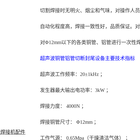
切割焊接时无明火、烟尘和气味，对操作人
自动化程度高，焊接一致性好，品质保证。
对Φ12mm以下的各类铜管、铝管进行一次性
超声波铜管铝管切断封尾设备主要技术指标
超声波工作频率：20±1kHz ；
发生器最大输出电功率：3kW ；
焊接力度： 4000N ；
焊接铜管尺寸： Φ12mm ；
料焊接机配件
工作气源： 0.65Mpa（干燥清洁气体） ；