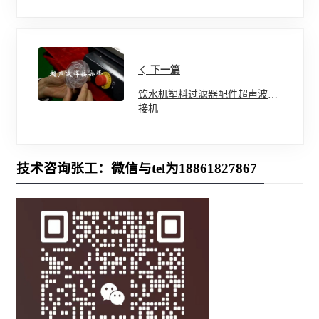
下一篇
饮水机塑料过滤器配件超声波焊
接机
技术咨询张工：微信与tel为18861827867