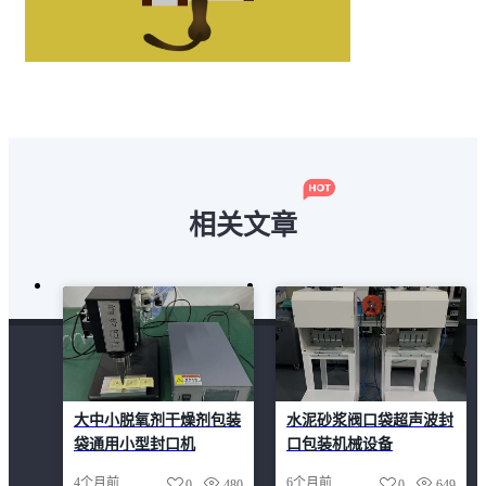
相关文章
大中小脱氧剂干燥剂包装
水泥砂浆阀口袋超声波封
袋通用小型封口机
口包装机械设备
4个月前
6个月前
0
480
0
649