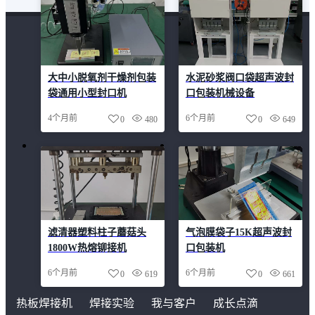
大中小脱氧剂干燥剂包装
水泥砂浆阀口袋超声波封
袋通用小型封口机
口包装机械设备
4个月前
6个月前
0
480
0
649
滤清器塑料柱子蘑菇头
气泡膜袋子15K超声波封
1800W热熔铆接机
口包装机
6个月前
6个月前
0
619
0
661
热板焊接机
焊接实验
我与客户
成长点滴