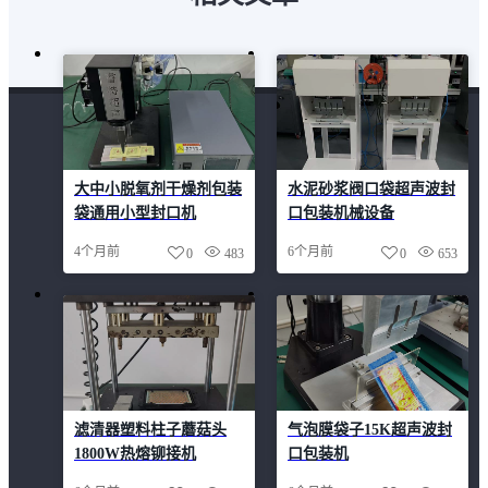
大中小脱氧剂干燥剂包装
水泥砂浆阀口袋超声波封
袋通用小型封口机
口包装机械设备
4个月前
6个月前
0
483
0
653
滤清器塑料柱子蘑菇头
气泡膜袋子15K超声波封
1800W热熔铆接机
口包装机