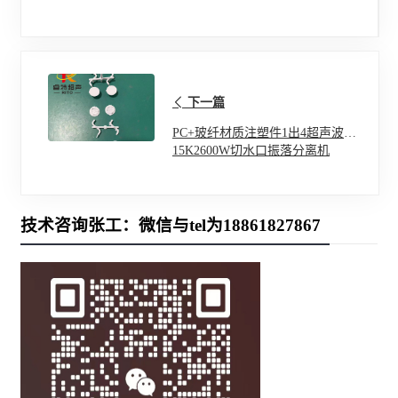
下一篇
PC+玻纤材质注塑件1出4超声波
15K2600W切水口振落分离机
技术咨询张工：微信与tel为18861827867