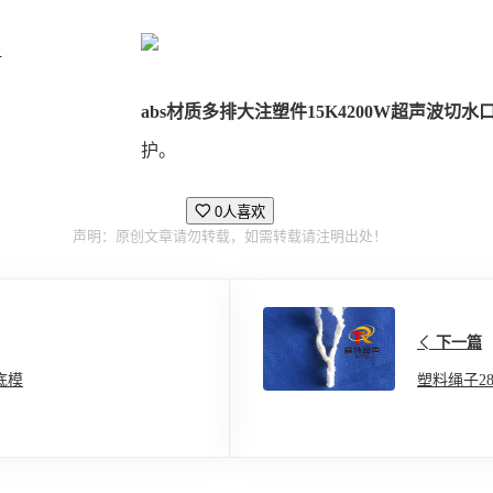
书
abs材质多排大注塑件15K4200W超声波切水
护。
0人喜欢
声明：原创文章请勿转载，如需转载请注明出处！
下一篇
底模
塑料绳子2