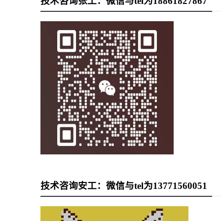
技术咨询张工：微信与tel为18861827867
技术咨询安工：微信与tel为13771560051