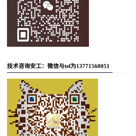
技术咨询安工：微信与tel为13771560051