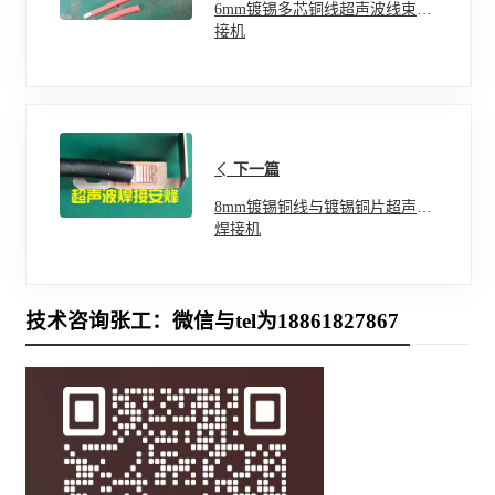
6mm镀锡多芯铜线超声波线束焊
接机
下一篇
8mm镀锡铜线与镀锡铜片超声波
焊接机
技术咨询张工：微信与tel为18861827867