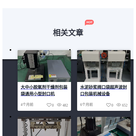
相关文章
大中小脱氧剂干燥剂包装
水泥砂浆阀口袋超声波封
袋通用小型封口机
口包装机械设备
4个月前
6个月前
0
482
0
652