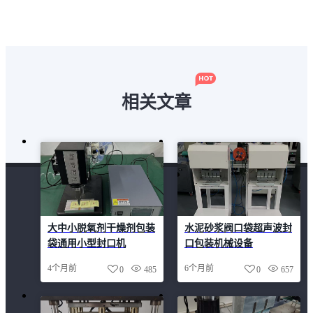
相关文章
大中小脱氧剂干燥剂包装
水泥砂浆阀口袋超声波封
袋通用小型封口机
口包装机械设备
4个月前
6个月前
0
485
0
657