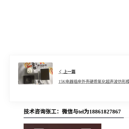
上一篇
15K电器插座外壳硬质氧化超声波仿形
技术咨询张工：微信与tel为18861827867