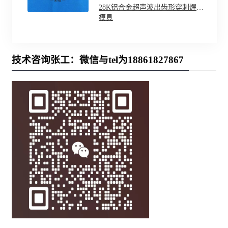
28K铝合金超声波出齿形穿刺焊头
模具
技术咨询张工：微信与tel为18861827867