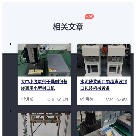
相关文章
大中小脱氧剂干燥剂包装
水泥砂浆阀口袋超声波封
袋通用小型封口机
口包装机械设备
4个月前
6个月前
0
485
0
656