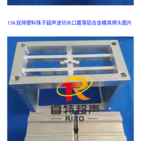
15K双排塑料珠子超声波切水口震落铝合金模具焊头图片