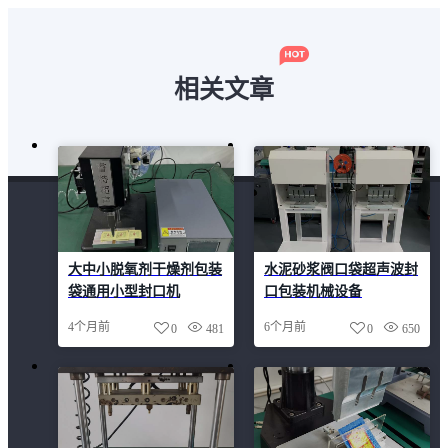
相关文章
大中小脱氧剂干燥剂包装
水泥砂浆阀口袋超声波封
袋通用小型封口机
口包装机械设备
4个月前
6个月前
0
481
0
650