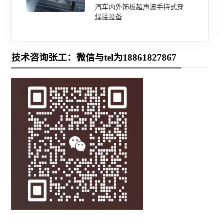
汽车内外饰板超声波手持式穿刺
焊接设备
技术咨询张工：微信与tel为18861827867