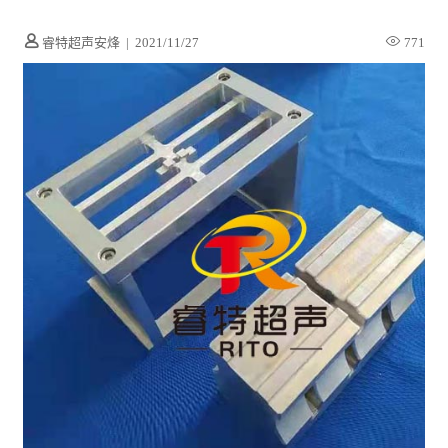
睿特超声安烽
|
2021/11/27
771